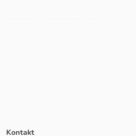
Keywords: Physiotherapeutin Linz
, A
temphysiotherapie Oberösterreich, Physiotherapie Linz
Termine nach Vereinbarung zu
folgenden Zeiten:
Praxis:
Montag 8.30-13 Uhr
Mittwoch 8.30-13 Uhr und ab 16.00 Uhr
Donnerstag 8.30 - 13 Uhr und ab 16.30 Uhr
Hausbesuche:
Hausbesuche auf Anfrage möglich (Ansfelden und Umgebung)
Kontakt